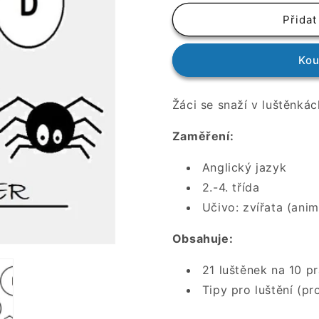
produktu
produktu
Najdeš
Najdeš
Přidat
zvíře?
zvíře?
Kou
Žáci se snaží v luštěnkác
Zaměření:
Anglický jazyk
2.-4. třída
Učivo: zvířata (anim
Obsahuje:
21 luštěnek na 10 p
Tipy pro luštění (pr