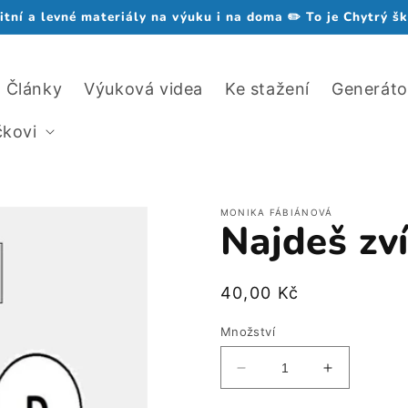
itní a levné materiály na výuku i na doma ✏️ To je Chytrý š
Články
Výuková videa
Ke stažení
Generáto
čkovi
MONIKA FÁBIÁNOVÁ
Najdeš zv
Běžná
40,00 Kč
cena
Množství
Snížit
Zvýšit
množství
množství