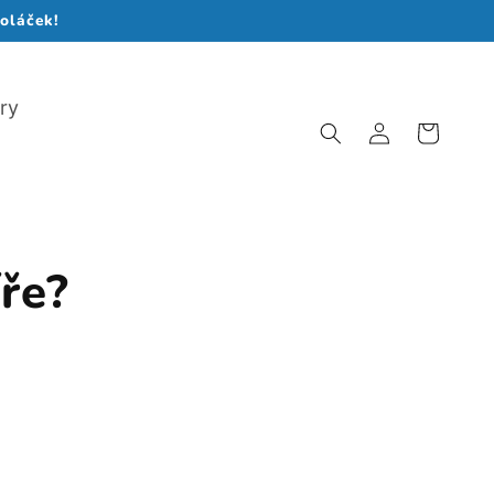
koláček!
ry
Přihlásit
Košík
se
íře?