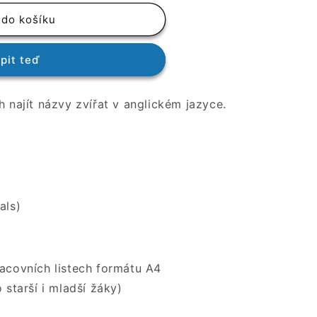
 do košíku
pit teď
h najít názvy zvířat v anglickém jazyce.
als)
racovních listech formátu A4
o starší i mladší žáky)