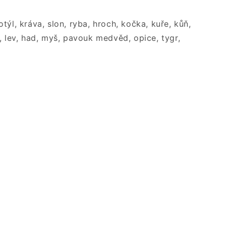
týl, kráva, slon, ryba, hroch, kočka, kuře, kůň,
, lev, had, myš, pavouk medvěd, opice, tygr,