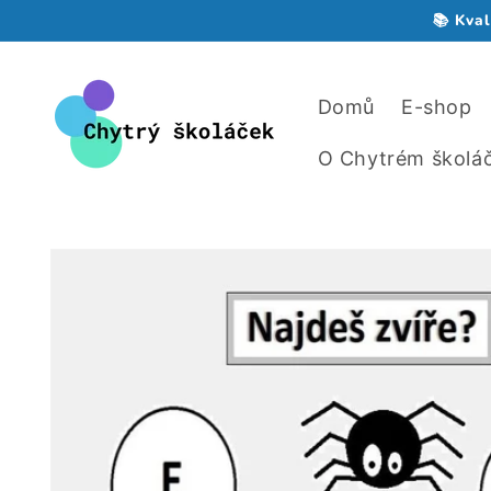
Přejít k
📚 Kval
obsahu
Domů
E-shop
O Chytrém školá
Přejít na
informace
o
produktu