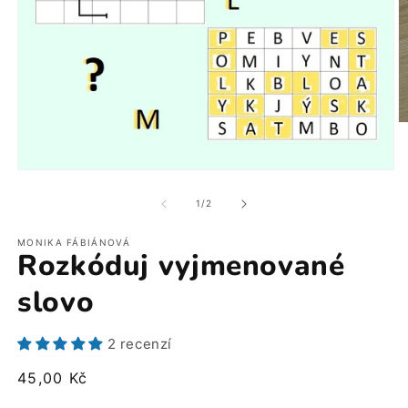
O
m
2
v
Otevřít
m
multimédia
o
1
z
1
/
2
v
modálním
okně
MONIKA FÁBIÁNOVÁ
Rozkóduj vyjmenované
slovo
2 recenzí
Běžná
45,00 Kč
cena