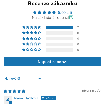
Recenze zákazníků
5.00 z 5
Na základě 2 recenzí
2
0
0
0
0
Napsat recenzi
Sort by
před 8 měsíci
Ivana Havlová