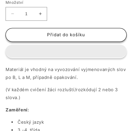
Množství
Snížit
Zvýšit
množství
množství
produktu
produktu
Rozkóduj
Rozkóduj
Přidat do košíku
vyjmenované
vyjmenované
slovo
slovo
Materiál je vhodný na vyvozování vyjmenovaných slov
po B, L a M, případně opakování.
(V každém cvičení žáci rozluští/rozkódují 2 nebo 3
slova.)
Zaměření:
Český jazyk
3.-4. třída