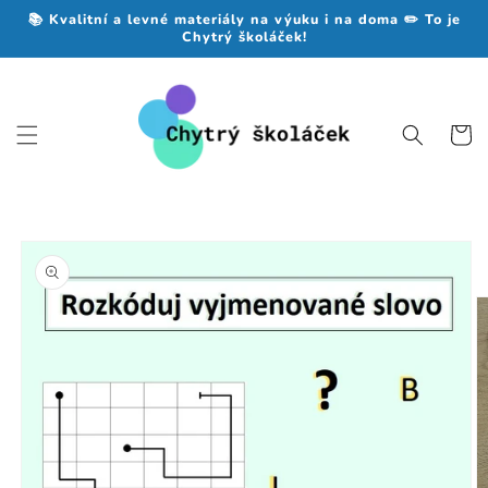
Přejít k
📚 Kvalitní a levné materiály na výuku i na doma ✏️ To je
obsahu
Chytrý školáček!
Košík
Přejít na
informace
o
produktu